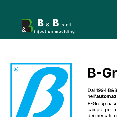
Vai
al
contenuto
B-G
Dal 1994 B&B 
nell’
automaz
B-Group nasc
campo, per for
dei mercati, o