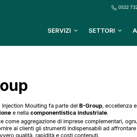
0522 73
SERVIZI
SETTORI
A
roup
Injection Moulting fa parte del
B-Group
, eccellenza e
ione
e nella
componentistica
industriale
.
e come aggregazione di imprese complementari, ognun
nire ai clienti gli strumenti indispensabili ad affrontar
vvero qualità, rapidità e costi contenuti.