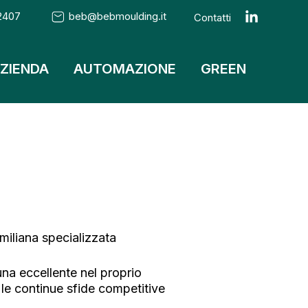
2407
beb@bebmoulding.it
Contatti
ZIENDA
AUTOMAZIONE
GREEN
miliana specializzata
a eccellente nel proprio
e le continue sfide competitive